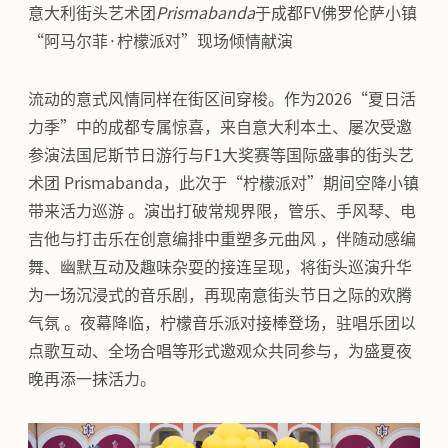
意大利街头艺术团
Prismabanda
于成都FV佛罗伦萨小镇
“阿马尔菲·柠檬派对”现场倾情献演
流动的意式风情同样在街区间穿梭。作为2026“夏日活
力季”中的成都专属惊喜，来自意大利本土、屡次受邀
参演法国尼斯节日游行与F1大奖赛等国际盛事的街头艺
术团 Prismabanda，此次于“柠檬派对”期间空降小镇
带来活力巡游 。演出打破常规界限，管乐、手风琴、电
吉他与打击乐在创意编排中重塑多元曲风 ，伴随动感编
舞、幽默互动及趣味杂耍的接连呈现，将街头巡演升华
为一场沉浸式的音乐剧，再现南意街头节日之际的欢腾
气氛 。夜幕降临，柠檬音乐派对接棒登场，驻唱乐团以
点歌互动、全场合唱等形式邀观众共同参与，为盛夏夜
晚再添一抹活力。