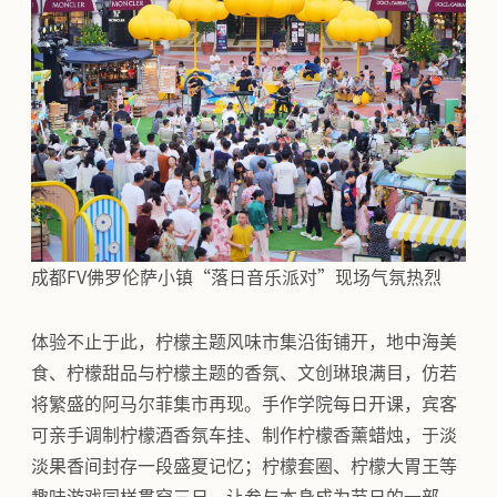
成都FV佛罗伦萨小镇“落日音乐派对”现场气氛热烈
体验不止于此，柠檬主题风味市集沿街铺开，地中海美
食、柠檬甜品与柠檬主题的香氛、文创琳琅满目，仿若
将繁盛的阿马尔菲集市再现。手作学院每日开课，宾客
可亲手调制柠檬酒香氛车挂、制作柠檬香薰蜡烛，于淡
淡果香间封存一段盛夏记忆；柠檬套圈、柠檬大胃王等