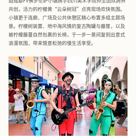
由成都FV佛罗伦萨小镇携手四川美术学院师生团队跨界
共创，活力的柠檬黄“云朵树冠”点亮现场欢快氛围。
小镇更于连廊、广场及公共休憩区精心布置多组主题场
景。柠檬树装置、地中海风情的复古陶罐与藤筐，以及
被柠檬藤蔓自然包裹的长椅，于一步一景间复刻出意式
浪漫氛围，带来惬意松弛的慢生活享受。