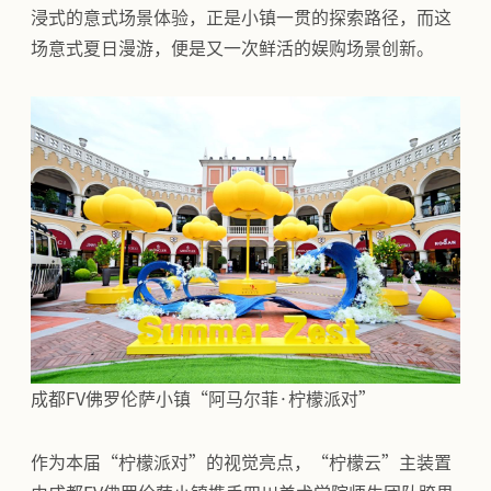
浸式的意式场景体验，正是小镇一贯的探索路径，而这
场意式夏日漫游，便是又一次鲜活的娱购场景创新。
成都FV佛罗伦萨小镇“阿马尔菲·柠檬派对”
作为本届“柠檬派对”的视觉亮点，“柠檬云”主装置