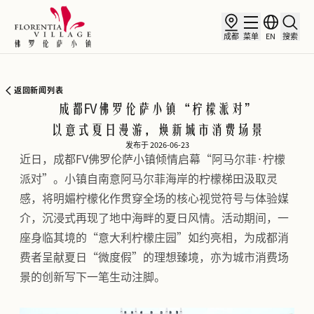
成都
菜单
EN
搜索
返回新闻列表
成都FV佛罗伦萨小镇“柠檬派对”
以意式夏日漫游，焕新城市消费场景
发布于 2026-06-23
近日，成都FV佛罗伦萨小镇倾情启幕“阿马尔菲·柠檬
派对”。小镇自南意阿马尔菲海岸的柠檬梯田汲取灵
感，将明媚柠檬化作贯穿全场的核心视觉符号与体验媒
介，沉浸式再现了地中海畔的夏日风情。活动期间，一
座身临其境的“意大利柠檬庄园”如约亮相，为成都消
费者呈献夏日“微度假”的理想臻境，亦为城市消费场
景的创新写下一笔生动注脚。