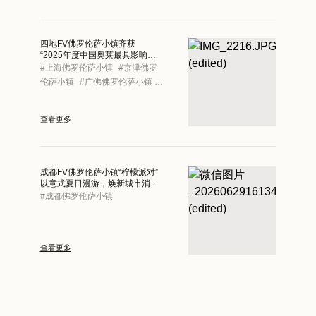
四地FV佛罗伦萨小镇齐获
“2025年度中国奥莱最具影响力
奥莱”
#
上海佛罗伦萨小镇
#
京津佛罗
伦萨小镇
#
广佛佛罗伦萨小镇
#
成都佛罗伦萨小镇
查看更多
成都FV佛罗伦萨小镇“柠檬派对”
以意式夏日漫游，焕新城市消费
场景
#
成都佛罗伦萨小镇
查看更多