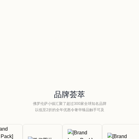
镇
上海佛罗伦萨小镇
探索更多
品牌荟萃
佛罗伦萨小镇汇聚了超过300家全球知名品牌
以低至2折的全年优惠令奢华臻品触手可及