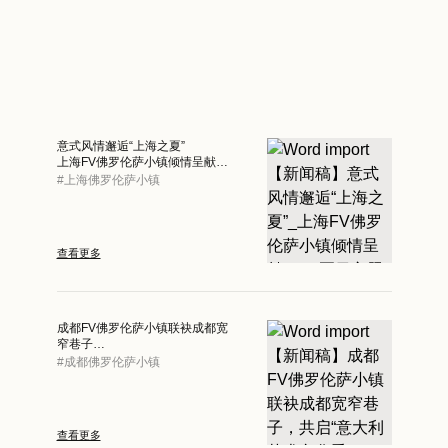
意式风情邂逅“上海之夏”
上海FV佛罗伦萨小镇倾情呈献
2026夏日主题活动
#
上海佛罗伦萨小镇
查看更多
成都FV佛罗伦萨小镇联袂成都宽
窄巷子
共启2026意大利艺术文化季
#
成都佛罗伦萨小镇
意大利艺术家Alessandra
Carloni携“一城双展”首度亮相中
国
查看更多