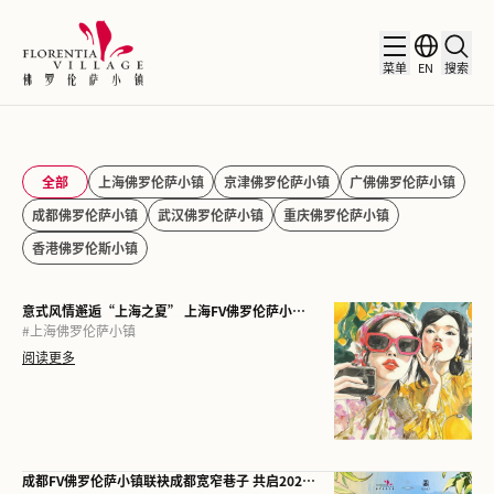
菜单
EN
搜索
全部
上海佛罗伦萨小镇
京津佛罗伦萨小镇
广佛佛罗伦萨小镇
成都佛罗伦萨小镇
武汉佛罗伦萨小镇
重庆佛罗伦萨小镇
香港佛罗伦斯小镇
意式风情邂逅“上海之夏” 上海FV佛罗伦萨小镇倾情呈献2026夏日主题活动
#
上海佛罗伦萨小镇
阅读更多
成都FV佛罗伦萨小镇联袂成都宽窄巷子 共启2026意大利艺术文化季 意大利艺术家Alessandra Carloni携“一城双展”首度亮相中国