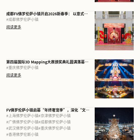
成都FV佛罗伦萨小镇开启2026新春季： 以意式风情与地道年味，再定义城市“微度假”生活
#
成都佛罗伦萨小镇
阅读更多
第四届国际3D Mapping大赛颁奖典礼圆满落幕， 重庆FV佛罗伦萨小镇以光影启幕2026
#
重庆佛罗伦萨小镇
阅读更多
FV佛罗伦萨小镇启幕“年终奢宠季”，深化“文商旅体展”多元叙事
#
上海佛罗伦萨小镇
#
京津佛罗伦萨小镇
#
广佛佛罗伦萨小镇
#
成都佛罗伦萨小镇
#
武汉佛罗伦萨小镇
#
重庆佛罗伦萨小镇
#
香港佛罗伦斯小镇