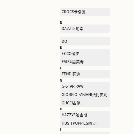
BROOKS BROTHERS布克
兄弟
C
CADIDL卡迪黛尔
CELINE思琳
CHUU
COACH蔻驰
CROCS卡洛驰
D
DAZZLE地素
DQ
E
ECCO爱步