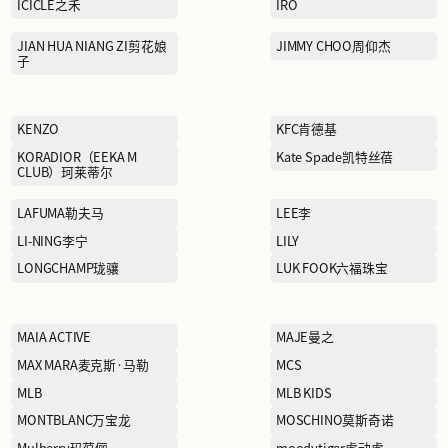
FERRAGAMO菲拉格慕
GABOR嘉步
妮
GIVENCHY
HEYTEA喜茶
HÄAGEN-DAZS哈根达斯
ICICLE之禾
JIAN HUA NIANG ZI剪花娘
子