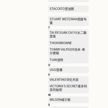
Moose Knuckles慕瑟纳可
N
NAUTICA诺蒂卡
NEW BALANCE GREY
Nave Mix
O
OCHIRLY欧时力
P
PANDORA潘多拉
POLO RALPH LAUREN拉
劳伦
PRADA普拉达
Q
QIAODAN乔丹
R
RAPIDO睿必度