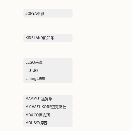
FILA KIDS斐乐儿童
FILA斐乐
GAP盖璞
GAR-DE嘉帝
GODIVA歌帝梵
GOLDEN GOO
HOKA
HOLLISTER霍
IRO
JIMMY CHOO周仰杰
JORYA卓雅