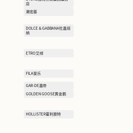
CALVIN KLEIN卡尔文·克莱
CANADA GOO
恩
CHINA LINING中国李宁
CHOW TAI FO
CNC
COACH MEN
CONVERSE匡威
COSMETICS CO
STORE雅诗兰
店
Christian Louboutin路铂
潮宏基
廷
DIDIBOY迪迪博迩
DOLCE & GAB
纳
EP/DAYA+雅莹/大雅家
ETRO艾绰