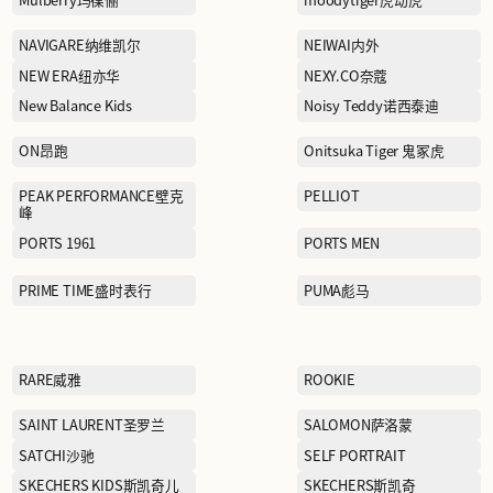
KENZO
KORADIOR（EEKA M
CLUB）珂莱蒂尔
LAFUMA勒夫马
LI-NING李宁
LONGCHAMP珑骧
MAIA ACTIVE
MAX MARA麦克斯·马勒
MLB
MONTBLANC万宝龙