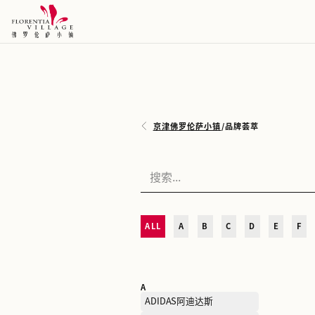
京津佛罗伦萨小镇
/
品牌荟
ALL
A
B
C