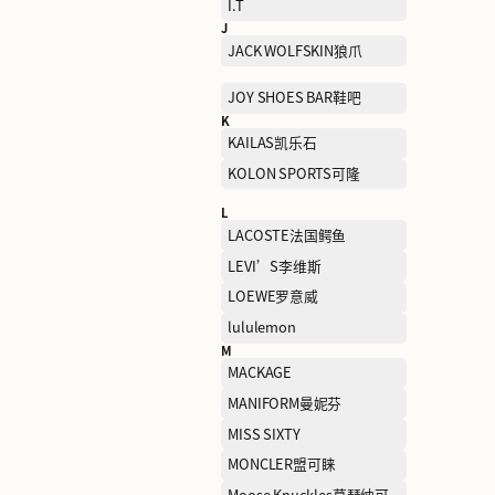
EVISU惠美寿
F
FENDI芬迪
G
G-STAR RAW
GIORGIO FABIANI法比安
GUCCI古驰
H
HAZZYS哈吉斯
HUSH PUPPIES暇步士
I
I.T
J
JACK WOLFSKIN狼爪
JOY SHOES BAR鞋吧