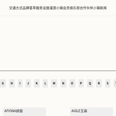
交通方式
品牌荟萃
服务设施
漫游小镇
会员
萃
D
E
F
G
H
I
J
K
L
M
N