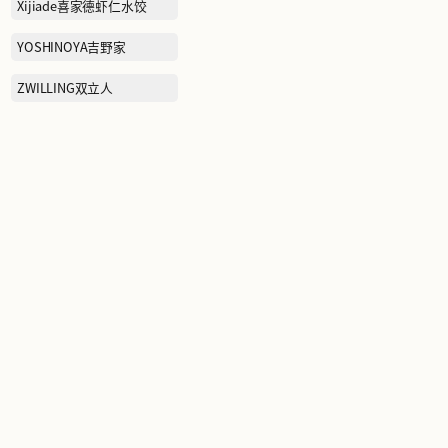
SAINT LAURENT圣罗兰
SATCHI沙驰
SKECHERS KIDS斯凯奇儿
童
STARBUCKS NOW星巴克
咖快
韦
Sandro衫卓
THE NORTH FACE KIDS北
面儿童
TIMBERLAND添柏岚
TOREAD探路者