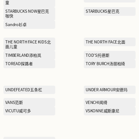
Mulberry玛葆俪
NAVIGARE纳维凯尔
NEW ERA纽亦华
New Balance Kids
ON昂跑
PEAK PERFORMANCE壁克
峰
夫
PORTS 1961
PRIME TIME盛时表行
RARE威雅