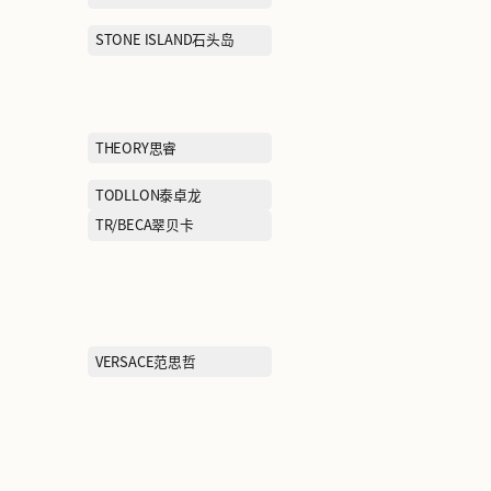
moodytiger虎动虎
NEIWAI内外
NEW BALANCE
NEXY.CO奈蔻
NIKE耐克
Noisy Teddy诺西泰迪
Onitsuka Tiger 鬼冢虎
PELLIOT
PIZZA HUT必
PORTS MEN
PORTS宝姿
PUMA彪马
ROOKIE
Roger Vivie