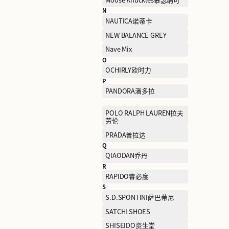
K
KAILAS凯乐石
KOLON SPORTS可隆
L
LACOSTE法国鳄鱼
LEVI’S李维斯
LOEWE罗意威
lululemon
M
MACKAGE
MANIFORM曼妮芬
MISS SIXTY
MONCLER盟可睐