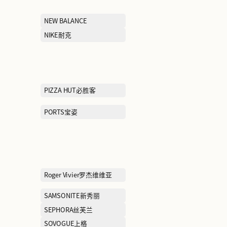
KFC肯德基
KIDSLAND凯知
Kate Spade凯特丝蓓
LEE李
LEGO乐高
LILY
LIU·JO
LUK FOOK六福珠宝
Lining 1990
MAJE曼之
MAMMUT猛犸象
MCS
MICHAEL KO
MLB KIDS
MO&CO摩安珂
MOSCHINO莫斯奇诺
MOUSSY摩西