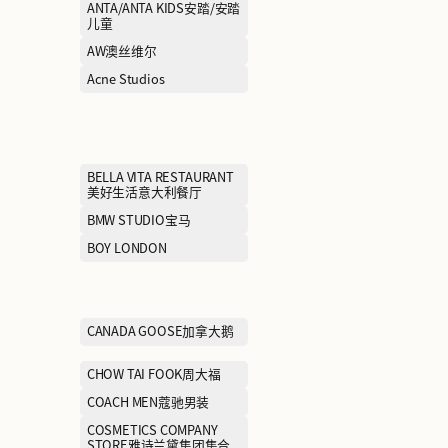
AIGLE艾高
AIMER爱慕
ANTA KIDS安踏儿童
ANTA/ANTA K
儿童
AUM
AW澳丝维尔
Abercrombie＆Fitch阿贝
Acne Studios
克隆比&费奇
alexanderwang
BALLY巴利
BELLA VITA RE
美好生活意大利
BIEMLOFEN 比音勒芬
BMW STUDIO
BOTTEGA VENETA葆蝶家
BOY LONDON