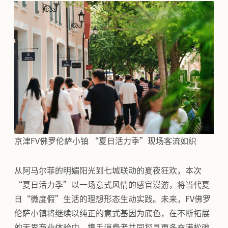
京津FV佛罗伦萨小镇 “夏日活力季”现场客流如织
从阿马尔菲的明媚阳光到七城联动的夏夜狂欢，本次
“夏日活力季”以一场意式风情的感官漫游，将当代夏
日“微度假”生活的理想形态生动实践。未来，FV佛罗
伦萨小镇将继续以纯正的意式基因为底色，在不断拓展
的无界商业体验中，携手消费者共同探寻更多充满松弛