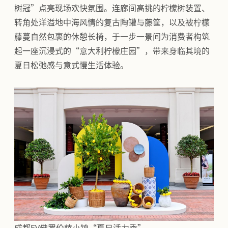
树冠”点亮现场欢快氛围。连廊间高挑的柠檬树装置、
转角处洋溢地中海风情的复古陶罐与藤筐，以及被柠檬
藤蔓自然包裹的休憩长椅，于一步一景间为消费者构筑
起一座沉浸式的“意大利柠檬庄园”，带来身临其境的
夏日松弛感与意式慢生活体验。
成都FV佛罗伦萨小镇“夏日活力季”