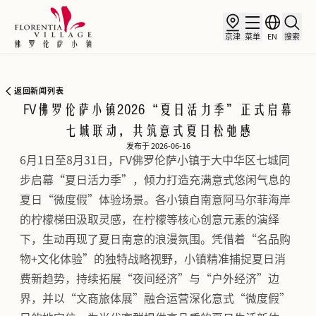
京津
菜单
EN
搜索
返回新闻列表
FV佛罗伦萨小镇2026“夏日活力季”正式启幕
七城联动，共筑意式夏日松弛感
发布于 2026-06-16
6月1日至8月31日，FV佛罗伦萨小镇于大中华区七城同
步启幕“夏日活力季”，倾力打造充满意式悠闲气息的
夏日“微度假”体验场景。各小镇自南意阿马尔菲海岸
的柠檬梯田汲取灵感，在柠檬等核心创意元素的演绎
下，生动再现了夏日南意的浪漫氛围。凭借着“名品购
物+文化体验”的独特战略视野，小镇精准捕捉夏日消
费新趋势，持续拓展“夜间经济”与“户外经济”边
界，并以“文商旅体展”融合运营深化意式“微度假”