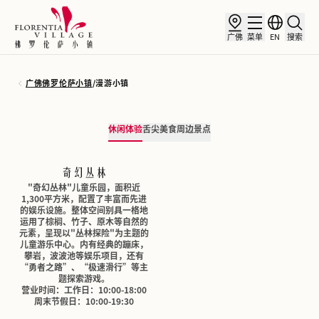
广佛
菜单
EN
搜索
广佛佛罗伦萨小镇
/
漫游小镇
休闲体验
舌尖美食
周边景点
奇幻丛林
"奇幻丛林"儿童乐园，面积近
1,300平方米，配置了丰富而先进
的娱乐设施。整体空间别具一格地
运用了棕榈、竹子、原木等自然的
元素，呈现以"丛林探险"为主题的
儿童游乐中心。内有经典的蹦床，
攀岩，波波池等娱乐项目，还有
“勇者之路”、“极速滑行”等主
题探索游戏。
营业时间：工作日：10:00-18:00
周末节假日：10:00-19:30